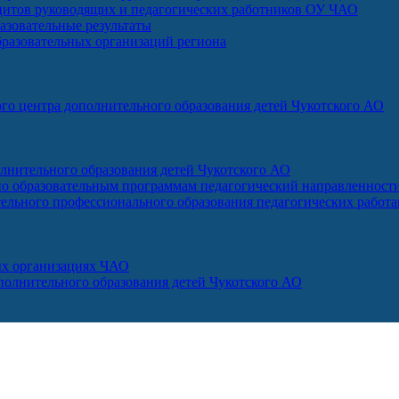
итов руководящих и педагогических работников ОУ ЧАО
зовательные результаты
бразовательных организаций региона
го центра дополнительного образования детей Чукотского АО
лнительного образования детей Чукотского АО
о образовательным программам педагогический направленност
ельного профессионального образования педагогических работ
ых организациях ЧАО
ополнительного образования детей Чукотского АО