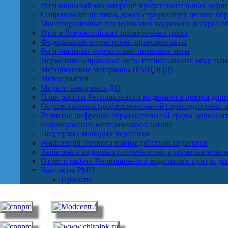
Региональный мониторинг профессиональных дефиц
Сопровождение школ, демонстрирующих низкие обра
Мониторинговые исследования кадрового ресурса о
Итоги Всероссийских проверочных работ
Федеральные нормативно-правовые акты
Региональные нормативно-правовые акты
Нормативно-правовые акты Регионального модельно
Методические материалы (РМЦДОД)
Мероприятия
Модели внедрения ДО
План работы Регионального модельного центра допо
Осуществление профессиональной переподготовки п
Развитие цифровой образовательной среды дополнит
Формирование методического актива
Поддержка молодых педагогов
Реализация сетевого взаимодействия педагогов
Выявление кадровых потребностей в образовательн
Отчет о работе Регионального модельного центра д
Контакты РМЦ
Проекты