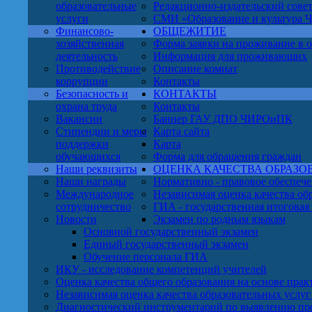
образовательные
Редакционно-издательский сове
услуги
СМИ «Образование и культура Чу
Финансово-
ОБЩЕЖИТИЕ
хозяйственная
Форма заявки на проживание в
деятельность
Информация для проживающих
Противодействие
Описание комнат
коррупции
Контакты
Безопасность и
КОНТАКТЫ
охрана труда
Контакты
Вакансии
Баннер ГАУ ДПО ЧИРОиПК
Стипендии и меры
Карта сайта
поддержки
Карта
обучающихся
Форма для обращения граждан
Наши реквизиты
ОЦЕНКА КАЧЕСТВА ОБРАЗО
Наши награды
Нормативно - правовое обеспе
Международное
Независимая оценка качества об
сотрудничество
ГИА - государственная итоговая
Новости
Экзамен по родным языкам
Основной государственный экзамен
Единый государственный экзамен
Обучение персонала ГИА
ИКУ - исследование компетенций учителей
Оценка качества общего образования на основе пра
Независимая оценка качества образовательных ус
Диагностический инструментарий по выявлению пр