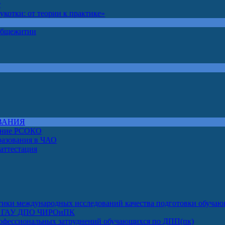
т
котки: от теории к практике»
 общежитии
ВАНИЯ
чение РСОКО
разования в ЧАО
 аттестация
ктики международных исследований качества подготовки обуча
луг ГАУ ДПО ЧИРОиПК
офессиональных затруднений обучающихся по ДПП(пк)