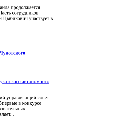
аила продолжается
Часть сотрудников
н Цыбикович участвует в
Чукотского
ий управляющий совет
Впервые в конкурсе
зовательных
ляет...