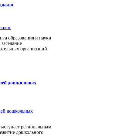
диалог
нта образования и науки
 заседание
вательных организаций
елей дошкольных
выступает региональным
азвитие дошкольного