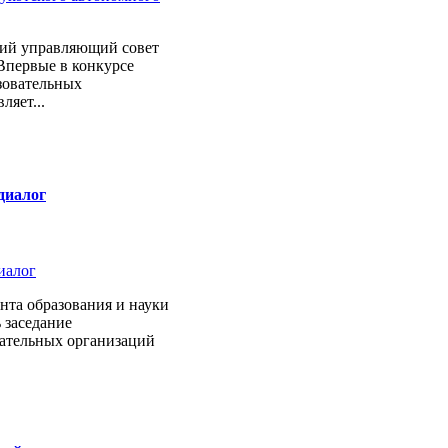
ий управляющий совет
Впервые в конкурсе
зовательных
ляет...
диалог
нта образования и науки
 заседание
вательных организаций