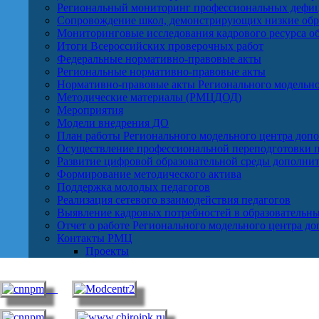
Региональный мониторинг профессиональных дефиц
Сопровождение школ, демонстрирующих низкие обра
Мониторинговые исследования кадрового ресурса о
Итоги Всероссийских проверочных работ
Федеральные нормативно-правовые акты
Региональные нормативно-правовые акты
Нормативно-правовые акты Регионального модельно
Методические материалы (РМЦДОД)
Мероприятия
Модели внедрения ДО
План работы Регионального модельного центра допо
Осуществление профессиональной переподготовки п
Развитие цифровой образовательной среды дополнит
Формирование методического актива
Поддержка молодых педагогов
Реализация сетевого взаимодействия педагогов
Выявление кадровых потребностей в образовательн
Отчет о работе Регионального модельного центра д
Контакты РМЦ
Проекты