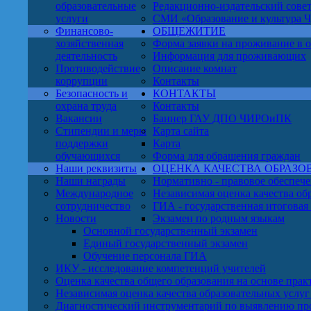
образовательные
Редакционно-издательский сове
услуги
СМИ «Образование и культура Чу
Финансово-
ОБЩЕЖИТИЕ
хозяйственная
Форма заявки на проживание в
деятельность
Информация для проживающих
Противодействие
Описание комнат
коррупции
Контакты
Безопасность и
КОНТАКТЫ
охрана труда
Контакты
Вакансии
Баннер ГАУ ДПО ЧИРОиПК
Стипендии и меры
Карта сайта
поддержки
Карта
обучающихся
Форма для обращения граждан
Наши реквизиты
ОЦЕНКА КАЧЕСТВА ОБРАЗО
Наши награды
Нормативно - правовое обеспе
Международное
Независимая оценка качества об
сотрудничество
ГИА - государственная итоговая
Новости
Экзамен по родным языкам
Основной государственный экзамен
Единый государственный экзамен
Обучение персонала ГИА
ИКУ - исследование компетенций учителей
Оценка качества общего образования на основе пра
Независимая оценка качества образовательных ус
Диагностический инструментарий по выявлению пр