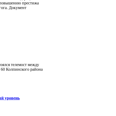
 повышению престижа
гога. Документ
тоялся телемост между
 60 Колпинского района
ый уровень