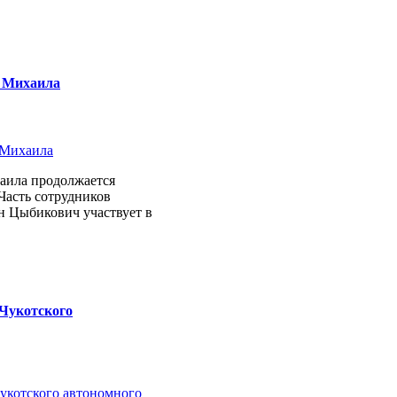
е Михаила
аила продолжается
Часть сотрудников
н Цыбикович участвует в
Чукотского