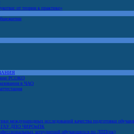
т
котки: от теории к практике»
 общежитии
ВАНИЯ
чение РСОКО
разования в ЧАО
 аттестация
ктики международных исследований качества подготовки обуча
луг ГАУ ДПО ЧИРОиПК
офессиональных затруднений обучающихся по ДПП(пк)