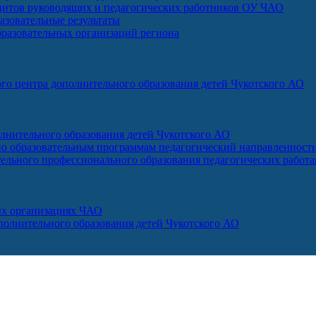
итов руководящих и педагогических работников ОУ ЧАО
зовательные результаты
бразовательных организаций региона
го центра дополнительного образования детей Чукотского АО
лнительного образования детей Чукотского АО
о образовательным программам педагогический направленност
ельного профессионального образования педагогических работ
ых организациях ЧАО
ополнительного образования детей Чукотского АО