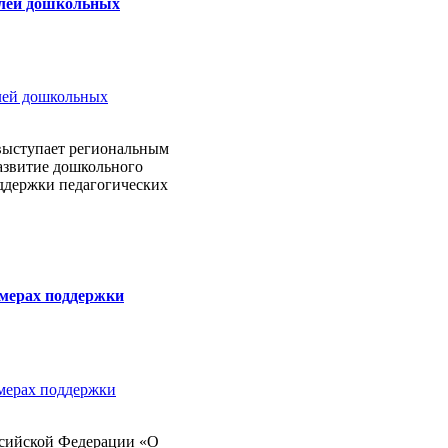
елей дошкольных
выступает региональным
азвитие дошкольного
оддержки педагогических
 мерах поддержки
ссийской Федерации «О