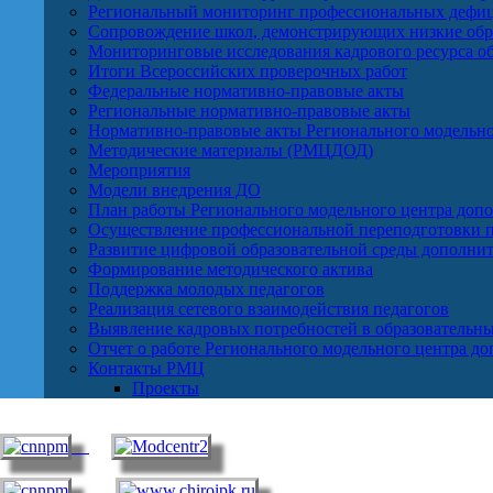
Региональный мониторинг профессиональных дефиц
Сопровождение школ, демонстрирующих низкие обра
Мониторинговые исследования кадрового ресурса о
Итоги Всероссийских проверочных работ
Федеральные нормативно-правовые акты
Региональные нормативно-правовые акты
Нормативно-правовые акты Регионального модельно
Методические материалы (РМЦДОД)
Мероприятия
Модели внедрения ДО
План работы Регионального модельного центра допо
Осуществление профессиональной переподготовки п
Развитие цифровой образовательной среды дополнит
Формирование методического актива
Поддержка молодых педагогов
Реализация сетевого взаимодействия педагогов
Выявление кадровых потребностей в образовательн
Отчет о работе Регионального модельного центра д
Контакты РМЦ
Проекты