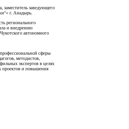
а, заместитель заведующего
и“» г. Анадырь.
сть регионального
ала и внедрению
 Чукотского автономного
 профессиональной сферы
агогов, методистов,
фильных экспертов в целях
х проектов и повышения