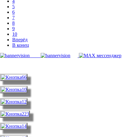
4
5
6
7
8
9
10
Вперёд
В конец