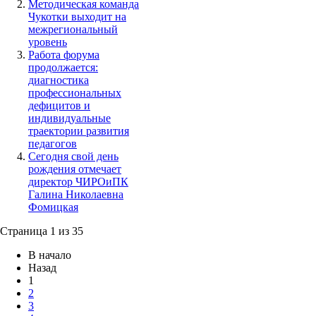
Методическая команда
Чукотки выходит на
межрегиональный
уровень
Работа форума
продолжается:
диагностика
профессиональных
дефицитов и
индивидуальные
траектории развития
педагогов
Сегодня свой день
рождения отмечает
директор ЧИРОиПК
Галина Николаевна
Фомицкая
Страница 1 из 35
В начало
Назад
1
2
3