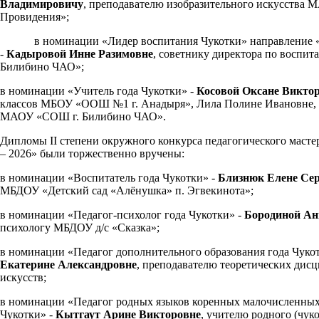
Владимировичу
, преподавателю изобразительного искусства
Провидения»;
в номинации «Лидер воспитания Чукотки» направление «
-
Кадыровой Инне Разимовне
, советнику директора по восп
Билибино ЧАО»;
в номинации «Учитель года Чукотки» -
Косовой Оксане Викто
классов МБОУ «ООШ №1 г. Анадыря», Лила Полине Ивановне, 
МАОУ «СОШ г. Билибино ЧАО».
Дипломы II степени окружного конкурса педагогического масте
– 2026» были торжественно вручены:
в номинации «Воспитатель года Чукотки» -
Близнюк Елене Сер
МБДОУ «Детский сад «Алёнушка» п. Эгвекинота»;
в номинации «Педагог-психолог года Чукотки» -
Бородиной Ан
психологу МБДОУ д/с «Сказка»;
в номинации «Педагог дополнительного образования года Чуко
Екатерине Александровне
, преподавателю теоретических дис
искусств;
в номинации «Педагог родных языков коренных малочисленных
Чукотки» -
Кытгаут Арине Викторовне
, учителю родного (чук