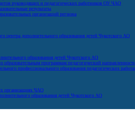
итов руководящих и педагогических работников ОУ ЧАО
зовательные результаты
бразовательных организаций региона
го центра дополнительного образования детей Чукотского АО
лнительного образования детей Чукотского АО
о образовательным программам педагогический направленност
ельного профессионального образования педагогических работ
ых организациях ЧАО
ополнительного образования детей Чукотского АО