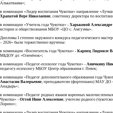
Алькатваама»;
в номинации «Лидер воспитания Чукотки» направление «Лучши
Храпатой Вере Николаевне
, советнику директора по воспитан
в номинации «Учитель года Чукотки» -
Харьковой Александре
истории и обществознания МБОУ «ЦО с. Амгуэмы».
Дипломы I степени окружного конкурса педагогического мастер
– 2026» были торжественно вручены:
в номинации «Воспитатель года Чукотки» -
Карпец Людмиле В
МБДОУ д/с «Оленёнок»;
в номинации «Педагог-психолог года Чукотки» -
Аничкину Ник
педагогу-психологу МБОУ Центр образования г. Певек;
в номинации «Педагог дополнительного образования года Чуко
Анастасии Валерьевне
, преподавателю (фортепиано) МАУ ДО
Анадырь»;
в номинации «Педагог родных языков коренных малочисленных
Чукотки» -
Оттой Инне Алексеевне
, учителю родного (чукотс
Лорино»;
в номинации «Лидер воспитания Чукотки» направление «Лучши