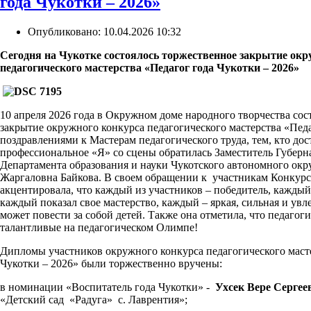
года Чукотки – 2026»
Опубликовано: 10.04.2026 10:32
Сегодня на Чукотке состоялось торжественное закрытие окр
педагогического мастерства «Педагог года Чукотки – 2026»
10 апреля 2026 года в Окружном доме народного творчества сос
закрытие окружного конкурса педагогического мастерства «Педа
поздравлениями к Мастерам педагогического труда, тем, кто дос
профессиональное «Я» со сцены обратилась Заместитель Губерн
Департамента образования и науки Чукотского автономного ок
Жаргаловна Байкова. В своем обращении к участникам Конку
акцентировала, что каждый из участников – победитель, кажды
каждый показал свое мастерство, каждый – яркая, сильная и увл
может повести за собой детей. Также она отметила, что педагог
талантливые на педагогическом Олимпе!
Дипломы участников окружного конкурса педагогического масте
Чукотки – 2026» были торжественно вручены:
в номинации «Воспитатель года Чукотки» -
Ухсек Вере Сергее
«Детский сад «Радуга» с. Лаврентия»;