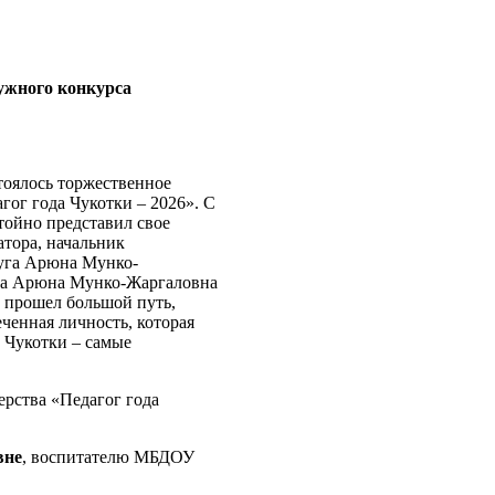
ужного конкурса
тоялось торжественное
гог года Чукотки – 2026». С
тойно представил свое
атора, начальник
руга Арюна Мунко-
рса Арюна Мунко-Жаргаловна
й прошел большой путь,
еченная личность, которая
и Чукотки – самые
рства «Педагог года
вне
, воспитателю МБДОУ