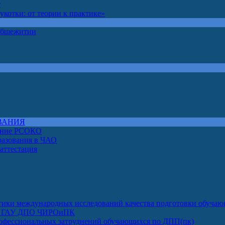
т
котки: от теории к практике»
 общежитии
ВАНИЯ
чение РСОКО
разования в ЧАО
 аттестация
ктики международных исследований качества подготовки обуча
луг ГАУ ДПО ЧИРОиПК
офессиональных затруднений обучающихся по ДПП(пк)