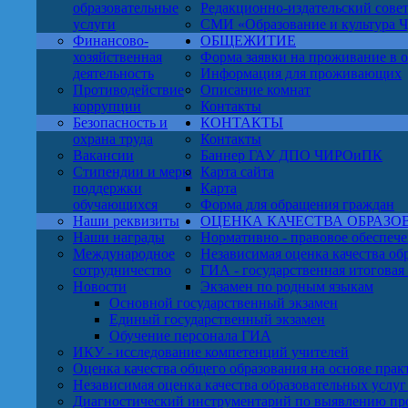
образовательные
Редакционно-издательский сове
услуги
СМИ «Образование и культура Чу
Финансово-
ОБЩЕЖИТИЕ
хозяйственная
Форма заявки на проживание в
деятельность
Информация для проживающих
Противодействие
Описание комнат
коррупции
Контакты
Безопасность и
КОНТАКТЫ
охрана труда
Контакты
Вакансии
Баннер ГАУ ДПО ЧИРОиПК
Стипендии и меры
Карта сайта
поддержки
Карта
обучающихся
Форма для обращения граждан
Наши реквизиты
ОЦЕНКА КАЧЕСТВА ОБРАЗО
Наши награды
Нормативно - правовое обеспе
Международное
Независимая оценка качества об
сотрудничество
ГИА - государственная итоговая
Новости
Экзамен по родным языкам
Основной государственный экзамен
Единый государственный экзамен
Обучение персонала ГИА
ИКУ - исследование компетенций учителей
Оценка качества общего образования на основе пра
Независимая оценка качества образовательных ус
Диагностический инструментарий по выявлению пр