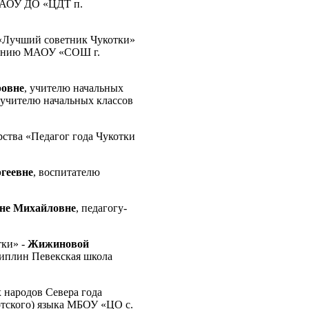
 МАОУ ДО «ЦДТ п.
Лучший советник Чукотки»
итанию МАОУ «СОШ г.
ровне
, учителю начальных
учителю начальных классов
рства «Педагог года Чукотки
геевне
, воспитателю
не Михайловне
, педагогу-
тки» -
Жижиновой
циплин Певекская школа
 народов Севера года
отского) языка МБОУ «ЦО с.