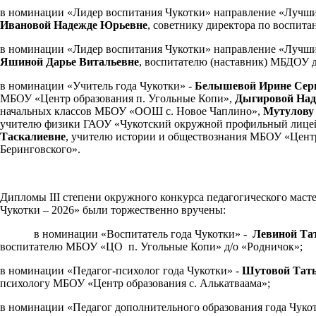
в номинации «Лидер воспитания Чукотки» направление «Лучши
Ивановой Надежде Юрьевне
, советнику директора по восп
в номинации «Лидер воспитания Чукотки» направление «Лучши
Яшиной Дарье Витальевне
, воспитателю (наставник) МБДОУ д
в номинации «Учитель года Чукотки» -
Белышевой Ирине Серг
МБОУ «Центр образования п. Угольные Копи»,
Дыгировой Над
начальных классов МБОУ «ООШ с. Новое Чаплино»,
Мутулову
учителю физики ГАОУ «Чукотский окружной профильный лице
Таскалиевне
, учителю истории и обществознания МБОУ «Центр
Беринговского».
Дипломы III степени окружного конкурса педагогического масте
Чукотки – 2026» были торжественно вручены:
в номинации «Воспитатель года Чукотки» -
Левиной Та
воспитателю МБОУ «ЦО п. Угольные Копи» д/о «Родничок»;
в номинации «Педагог-психолог года Чукотки» -
Шутовой Тат
психологу МБОУ «Центр образования с. Алькатваама»;
в номинации «Педагог дополнительного образования года Чуко