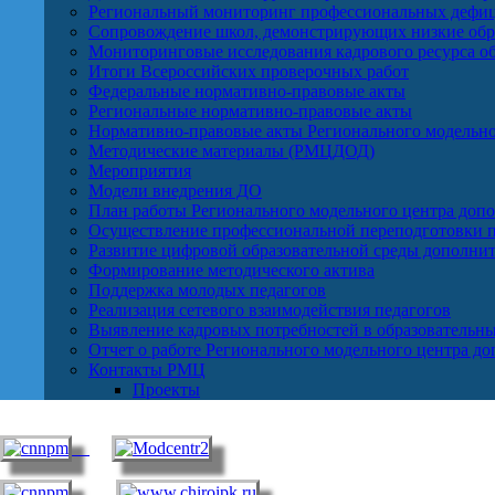
Региональный мониторинг профессиональных дефиц
Сопровождение школ, демонстрирующих низкие обра
Мониторинговые исследования кадрового ресурса о
Итоги Всероссийских проверочных работ
Федеральные нормативно-правовые акты
Региональные нормативно-правовые акты
Нормативно-правовые акты Регионального модельно
Методические материалы (РМЦДОД)
Мероприятия
Модели внедрения ДО
План работы Регионального модельного центра допо
Осуществление профессиональной переподготовки п
Развитие цифровой образовательной среды дополнит
Формирование методического актива
Поддержка молодых педагогов
Реализация сетевого взаимодействия педагогов
Выявление кадровых потребностей в образовательн
Отчет о работе Регионального модельного центра д
Контакты РМЦ
Проекты