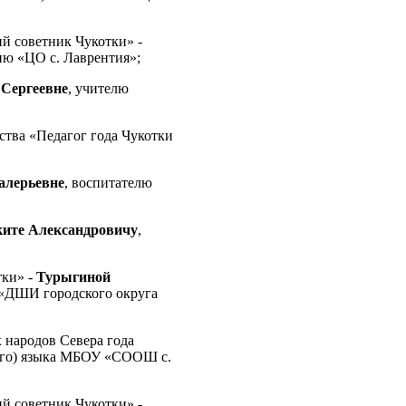
й советник Чукотки» -
ию «ЦО с. Лаврентия»;
 Сергеевне
, учителю
ства «Педагог года Чукотки
алерьевне
, воспитателю
ите Александровичу
,
тки» -
Турыгиной
 «ДШИ городского округа
 народов Севера года
кого) языка МБОУ «СООШ с.
й советник Чукотки» -