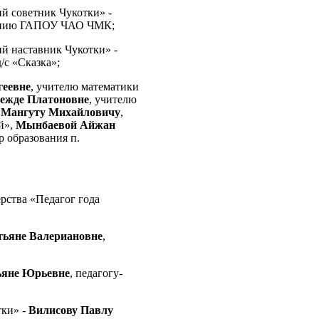
й советник Чукотки» -
итанию ГАПОУ ЧАО ЧМК;
й наставник Чукотки» -
/с «Сказка»;
еевне
, учителю математики
ежде Платоновне
, учителю
 Мангуту Михайловичу
,
й»,
Мынбаевой Айжан
 образования п.
рства «Педагог года
тьяне Валериановне
,
ьяне Юрьевне
, педагогу-
тки» -
Вилисову Павлу